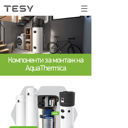
Компоненти за монтаж на
AquaThermica